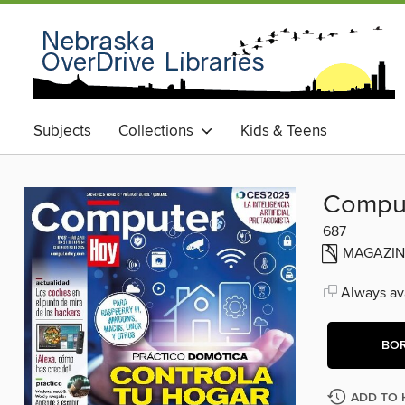
Subjects
Collections
Kids & Teens
Compu
687
MAGAZIN
Always ava
BO
ADD TO 