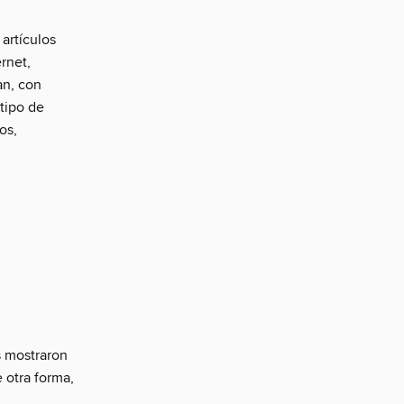
artículos
rnet,
an, con
tipo de
os,
s mostraron
 otra forma,