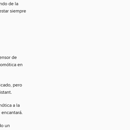
ndo de la
 estar siempre
ensor de
 domótica en
icado, pero
stant.
ótica a la
e encantará.
do un