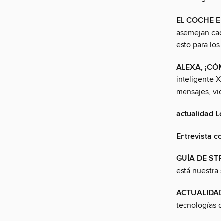
EL COCHE E
asemejan cad
esto para lo
ALEXA, ¡CÓ
inteligente 
mensajes, vi
actualidad L
Entrevista 
GUÍA DE ST
está nuestra 
ACTUALIDA
tecnologías q