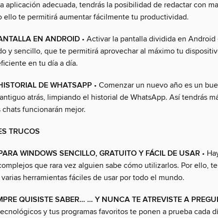
la aplicación adecuada, tendrás la posibilidad de redactar con ma
o ello te permitirá aumentar fácilmente tu productividad.
PANTALLA EN ANDROID
• Activar la pantalla dividida en Android
o y sencillo, que te permitirá aprovechar al máximo tu dispositiv
ciente en tu día a día.
 HISTORIAL DE WHATSAPP
• Comenzar un nuevo año es un bu
 antiguo atrás, limpiando el historial de WhatsApp. Así tendrás 
s chats funcionarán mejor.
ES TRUCOS
ARA WINDOWS SENCILLO, GRATUITO Y FÁCIL DE USAR
• Ha
omplejos que rara vez alguien sabe cómo utilizarlos. Por ello, te
varias herramientas fáciles de usar por todo el mundo.
MPRE QUISISTE SABER… … Y NUNCA TE ATREVISTE A PREG
tecnológicos y tus programas favoritos te ponen a prueba cada dí