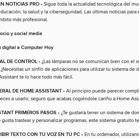
EN NOTICIAS PRO
• Sigue toda la actualidad tecnológica del mu
ducación, la salud y la ciberseguridad. Las últimas noticias para
ámbito más profesional.
 ocio y social media
n digital a Computer Hoy
AL DE CONTROL
• ¿Las lámparas no se comunican bien con el s
¿Necesitas un sinfín de aplicaciones para utilizar tu sistema de
sistant te lo hace todo más fácil.
ERAL DE HOME ASSISTANT
• Al principio puede parecer compl
ces a usarlo, seguro que acabas cogiéndole cariño a Home Assi
STANT PRIMEROS PASOS
• ¿Te gustaría tener un sistema de dom
 gusta trastear y personalizar programas, este sistema gratuito t
BIR TEXTO CON TU VOZ EN TU PC
• En tu ordenador, utilizan