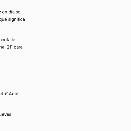
 en día se
ué significa
pantalla
a: 21” para
rta? Aquí
nuevas