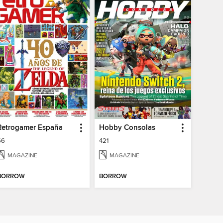
Retrogamer España
Hobby Consolas
56
421
MAGAZINE
MAGAZINE
BORROW
BORROW