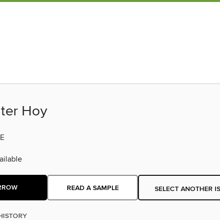
ter Hoy
E
ilable
RROW
READ A SAMPLE
SELECT ANOTHER I
HISTORY