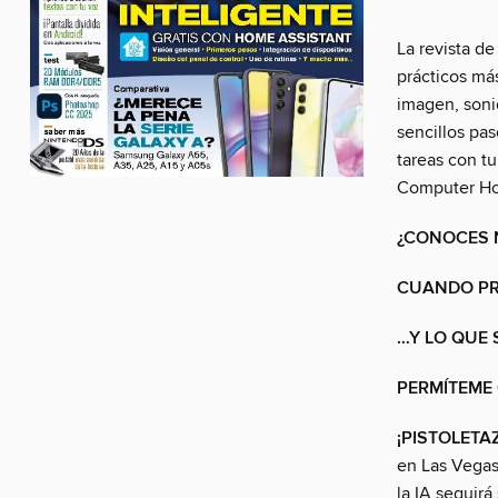
La revista de
prácticos má
imagen, sonid
sencillos pa
tareas con tu
Computer Hoy
¿CONOCES 
CUANDO PRE
…Y LO QUE 
PERMÍTEME 
¡PISTOLETA
en Las Vegas
la IA seguirá