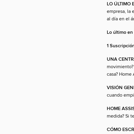
LO ÚLTIMO 
empresa, la e
al día en el 
Lo último en
1 Suscripció
UNA CENTR
movimiento? 
casa? Home As
VISIÓN GEN
cuando empie
HOME ASSI
medida? Si te
CÓMO ESCRI