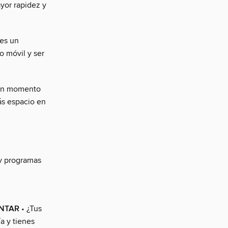
yor rapidez y
 es un
o móvil y ser
en momento
más espacio en
y programas
UNTAR
• ¿Tus
a y tienes