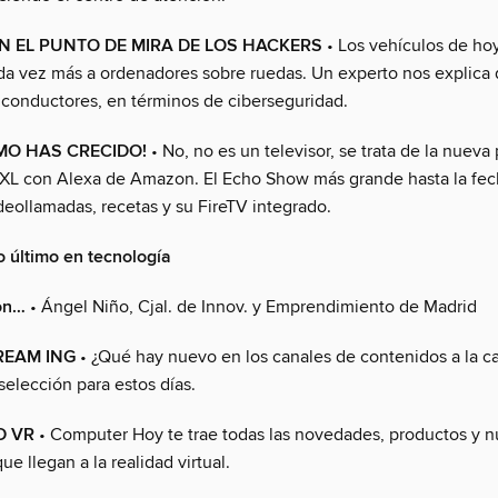
N EL PUNTO DE MIRA DE LOS HACKERS
• Los vehículos de hoy
a vez más a ordenadores sobre ruedas. Un experto nos explica q
s conductores, en términos de ciberseguridad.
MO HAS CRECIDO!
• No, no es un televisor, se trata de la nueva 
XXL con Alexa de Amazon. El Echo Show más grande hasta la fech
deollamadas, recetas y su FireTV integrado.
o último en tecnología
con…
• Ángel Niño, Cjal. de Innov. y Emprendimiento de Madrid
REAM ING
• ¿Qué hay nuevo en los canales de contenidos a la ca
selección para estos días.
D VR
• Computer Hoy te trae todas las novedades, productos y 
ue llegan a la realidad virtual.