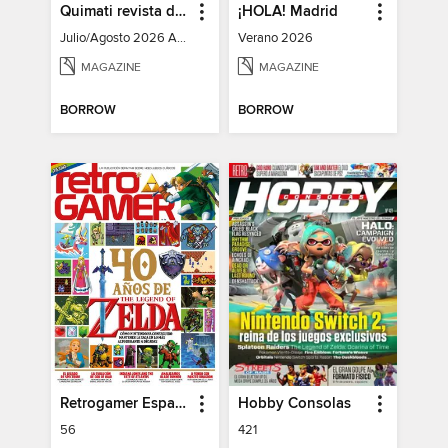
Quimati revista digital de psicología
¡HOLA! Madrid
Julio/Agosto 2026 Año I No. 6
Verano 2026
MAGAZINE
MAGAZINE
BORROW
BORROW
Retrogamer España
Hobby Consolas
56
421