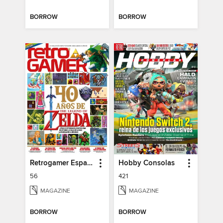
BORROW
BORROW
Retrogamer España
Hobby Consolas
56
421
MAGAZINE
MAGAZINE
BORROW
BORROW