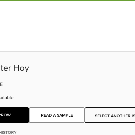
ter Hoy
E
ilable
RROW
READ A SAMPLE
SELECT ANOTHER I
HISTORY