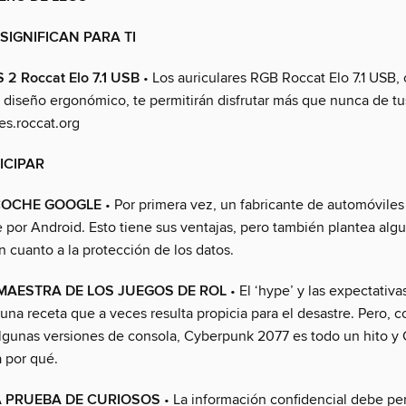
 SIGNIFICAN PARA TI
 Roccat Elo 7.1 USB
• Los auriculares RGB Roccat Elo 7.1 USB,
 diseño ergonómico, te permitirán disfrutar más que nunca de tu
es.roccat.org
ICIPAR
 COCHE GOOGLE
• Por primera vez, un fabricante de automóviles
 por Android. Esto tiene sus ventajas, pero también plantea alg
 cuanto a la protección de los datos.
MAESTRA DE LOS JUEGOS DE ROL
• El ‘hype’ y las expectativa
una receta que a veces resulta propicia para el desastre. Pero, 
algunas versiones de consola, Cyberpunk 2077 es todo un hito 
a por qué.
A PRUEBA DE CURIOSOS
• La información confidencial debe p