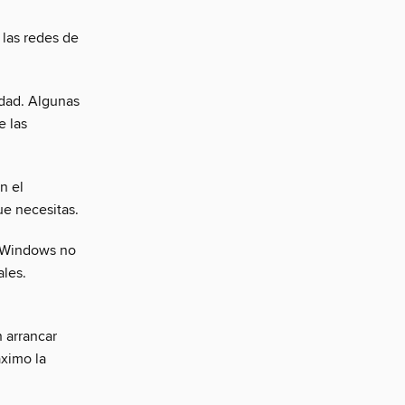
 las redes de
idad. Algunas
 las
n el
ue necesitas.
n Windows no
ales.
 arrancar
áximo la