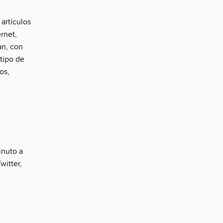
artículos
rnet,
an, con
tipo de
os,
inuto a
witter,