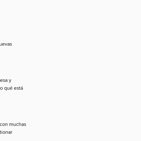
nuevas
esa y
lo qué está
 con muchas
tionar