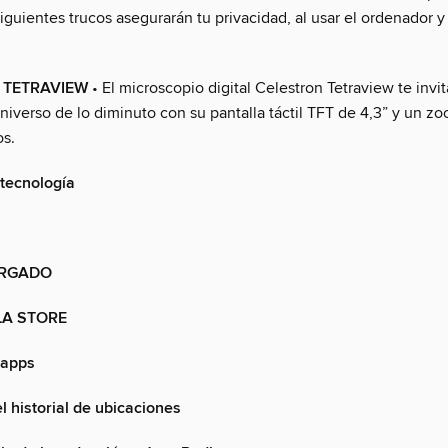
siguientes trucos asegurarán tu privacidad, al usar el ordenador 
 TETRAVIEW
• El microscopio digital Celestron Tetraview te invit
universo de lo diminuto con su pantalla táctil TFT de 4,3” y un z
s.
 tecnología
ARGADO
LA STORE
 apps
 historial de ubicaciones