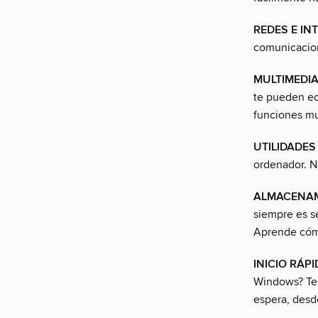
REDES E IN
comunicacion
MULTIMEDI
te pueden e
funciones mu
UTILIDADES
ordenador. Ni
ALMACENA
siempre es s
Aprende cómo
INICIO RÁP
Windows? Te 
espera, desde