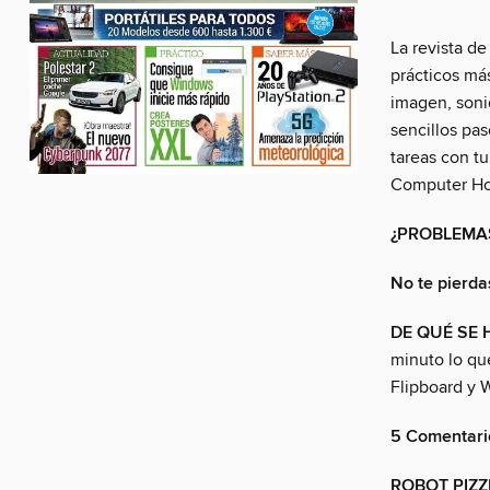
La revista de
prácticos má
imagen, sonid
sencillos pa
tareas con tu
Computer Hoy
¿PROBLEMA
No te pierd
DE QUÉ SE 
minuto lo qu
Flipboard y 
5 Comentari
ROBOT PIZZ