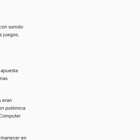
 con sonido
s juegos.
 apuesta
unas
s eran
con polémica
y Computer
ermanecer en