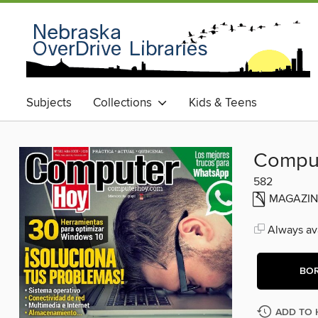
Subjects
Collections
Kids & Teens
Compu
582
MAGAZIN
Always ava
BO
ADD TO 