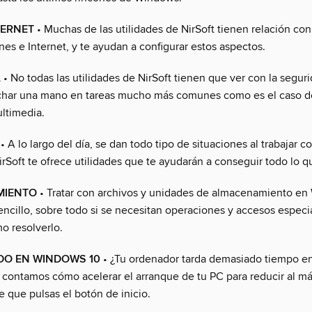
TERNET
• Muchas de las utilidades de NirSoft tienen relación con
es e Internet, y te ayudan a configurar estos aspectos.
A
• No todas las utilidades de NirSoft tienen que ver con la segur
char una mano en tareas mucho más comunes como es el caso de
ltimedia.
• A lo largo del día, se dan todo tipo de situaciones al trabajar co
rSoft te ofrece utilidades que te ayudarán a conseguir todo lo q
MIENTO
• Tratar con archivos y unidades de almacenamiento e
encillo, sobre todo si se necesitan operaciones y accesos especi
 resolverlo.
IDO EN WINDOWS 10
• ¿Tu ordenador tarda demasiado tiempo en
contamos cómo acelerar el arranque de tu PC para reducir al m
 que pulsas el botón de inicio.